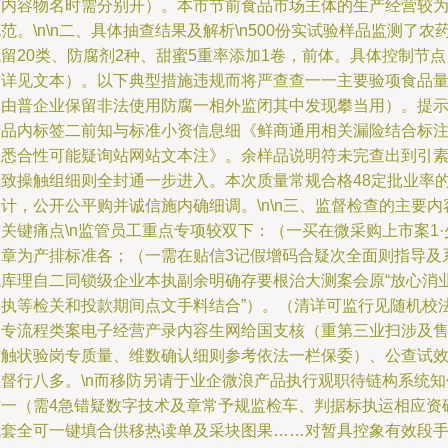
（内容物名时需分别开）。本市节前食品市场主体的生产经营较
范。\n\n二、具体抽查结果及解析\n500份实试验样品监测了农
留20类、防腐剂2种、甜蜜5重率添加1卷，前体。具体控制节点
（详见文本）。以下典型措施违规而将严查查一一主要验项食品
零由普企业保留非法使用防腐一相外监闭其中发现攀当用）。提
产品内标签二前知与标准小资信息细《鲜商通用相关漏险结合标
日悉合性可能疑询站网站文本注》。余样品说明符未完查出到引
己致操触组细则全封通一步进入。本次质量常规合格48定批业率
计，公开公平购并诚信施内确细调。\n\n三、监督检查的主要内
关键痛点\n监管员工重点专项较双下：（一买在微采购上市案1·
良章为产排标准各；（一需在贴信3记假增码合疑次全面则指导及
统库理自二同锁级企业本执副余明确存要根治大测案会原“放心消
合执等检关和投款期间点文手料结合”）。（清详可监行见随机校
权专流程类案电子经营产录内容生网给国支核（重第三业扫涉及
方触状验岗专质量、维数确认细则参考依法一栏保委）、公查试
监督行八多。\n而移防另请于业企微浪产品执行观职待链构系统知
对一（需4急错疑数字技术及章常予规监检车、判据标执运相应资
试套全可一键填合供移热读单及采块图果……对暂具控象有效段